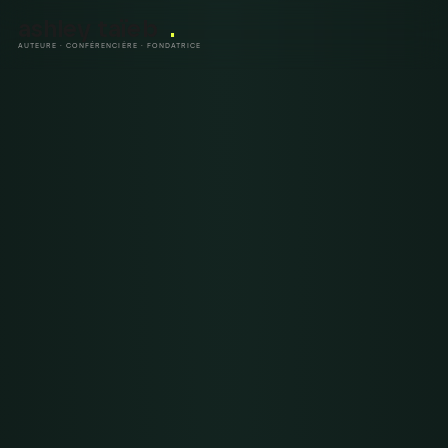
ashley taïeb
.
AUTEURE · CONFÉRENCIÈRE · FONDATRICE