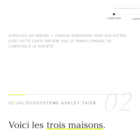
DE L'INDIVIDUEL AU 
L'INDIVIDU
L'EN
SURVOLEZ LES NŒUDS — CHAQUE DIMENSION TIENT AUX AUTRES.
C'EST CETTE CARTE ENTIÈRE QUE LE TRAVAIL ENGAGE, DE
L'INDIVIDU À LA SOCIÉTÉ.
02
02
/
04
L'ÉCOSYSTÈME ASHLEY TAÏEB
Voici les
trois maisons
.